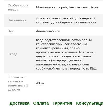
Особенности
Минимум каллорий, Без лактозы, Веган
товара
Для кожи, волос, ногтей, для нервной
Назначение
системы, Для общего восстановления
Вкус
Апельсин-Чили
вода подготовленная, сахар белый
кристаллический, сок апельсина
концентрированный, пряно-
ароматическое основание Апельсин,
Склад
цедра лимона, газ для насыщения
напитков (углерода двуокись),
лимонная кислота, калиевая соль
сорбиновой кислоты, перец чили, КБД.
Количество
активного
43 мг
вещества в 1
дозе, мг
Доставка
Оплата
Гарантия
Консультация