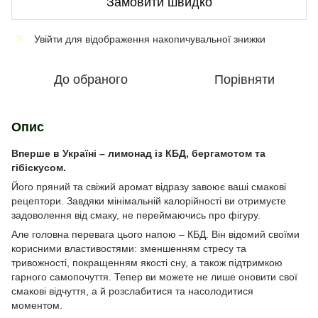
Замовити швидко
Увійти
для відображення накопичувальної знижки
%
До обраного
Порівняти
Опис
Вперше в Україні – лимонад із КБД, бергамотом та
гібіскусом.
Його пряний та свіжий аромат відразу завоює ваші смакові
рецептори. Завдяки мінімальній калорійності ви отримуєте
задоволення від смаку, не переймаючись про фігуру.
Але головна перевага цього напою – КБД. Він відомий своїми
корисними властивостями: зменшенням стресу та
тривожності, покращенням якості сну, а також підтримкою
гарного самопочуття. Тепер ви можете не лише оновити свої
смакові відчуття, а й розслабитися та насолодитися
моментом.