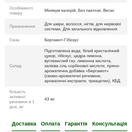
Особливості
Мінімум калорій, Без лактози, Веган
товару
Для шкіри, волосся, нігтів, для нервової
Призначення
системи, Для загального відновлення
Смак
Бергамот-Гібіскус
Підготовлена вода, білий кристалічний
цукор, гібіскус, цедра лимона,
вуглекислий газ, лимонна кислота,
Склад
калієва сіль сорбінової кислоти, пряно-
ароматична добавка «Бергамот»
(смако-ароматичні речовини,
ароматичні екстракти, триацетин), КБД.
Кількість
активної
43 мг
речовини в 1
дозі, мг
Доставка
Оплата
Гарантія
Консультація