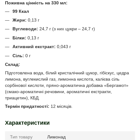
Поживна цінність на 330 мл:
99 Ккал
Жири:
0,13 г
Вуглеводи:
24,7 г (з них цукри – 24,7 г)
Білки:
0,13 г
Активний екстракт:
0,043 г
Сіль:
0 г
Склад:
Підготовлена вода, білий кристалічний цукор, гібіскус, цедра
лимона, вуглекислий газ, лимонна кислота, калієва сіль
сорбінової кислоти, пряно-ароматична добавка «Бергамот»
(смако-ароматичні речовини, ароматичні екстракти,
триацетин), КБД.
Термін придатності:
12 місяців.
Характеристики
Тип товару
Лимонад