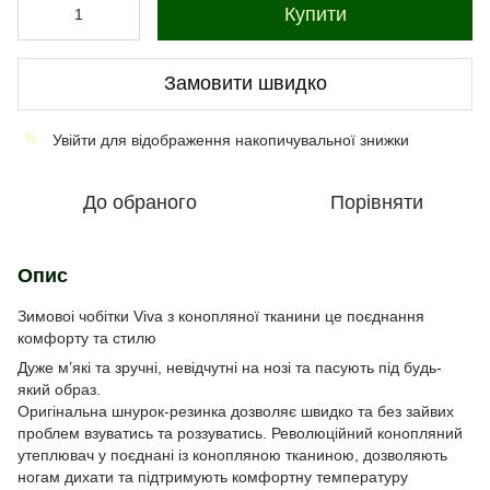
Купити
Замовити швидко
Увійти
для відображення накопичувальної знижки
%
До обраного
Порівняти
Опис
Зимовоі чобітки Viva з конопляної тканини це поєднання
комфорту та стилю
Дуже м’які та зручні, невідчутні на нозі та пасують під будь-
який образ.
Оригінальна шнурок-резинка дозволяє швидко та без зайвих
проблем взуватись та роззуватись. Революційний конопляний
утеплювач у поєднані із конопляною тканиною, дозволяють
ногам дихати та підтримують комфортну температуру