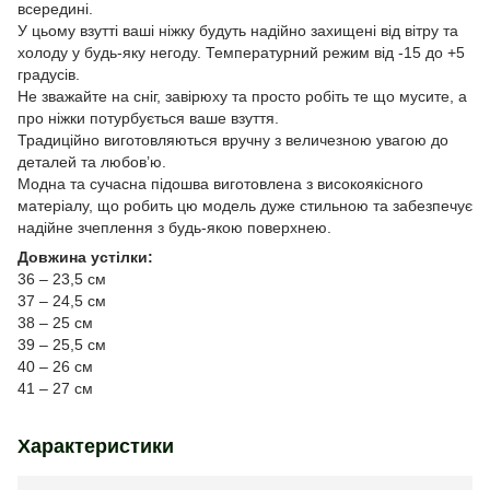
всередині.
У цьому взутті ваші ніжку будуть надійно захищені від вітру та
холоду у будь-яку негоду. Температурний режим від -15 до +5
градусів.
Не зважайте на сніг, завірюху та просто робіть те що мусите, а
про ніжки потурбується ваше взуття.
Традиційно виготовляються вручну з величезною увагою до
деталей та любов’ю.
Модна та сучасна підошва виготовлена з високоякісного
матеріалу, що робить цю модель дуже стильною та забезпечує
надійне зчеплення з будь-якою поверхнею.
Довжина устілки:
36 – 23,5 см
37 – 24,5 см
38 – 25 см
39 – 25,5 см
40 – 26 см
41 – 27 см
Характеристики