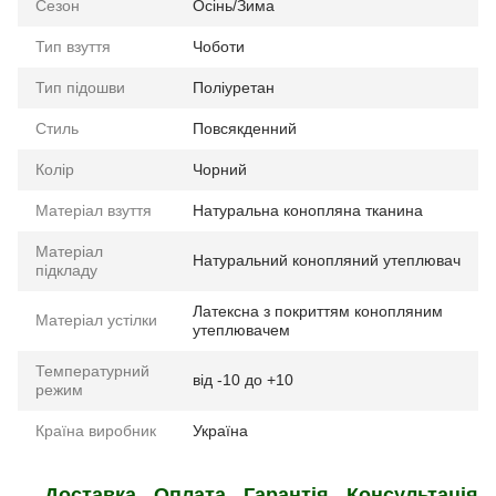
Сезон
Осінь/Зима
Тип взуття
Чоботи
Тип підошви
Поліуретан
Стиль
Повсякденний
Колір
Чорний
Матеріал взуття
Натуральна конопляна тканина
Матеріал
Натуральний конопляний утеплювач
підкладу
Латексна з покриттям конопляним
Матеріал устілки
утеплювачем
Температурний
від -10 до +10
режим
Країна виробник
Україна
Доставка
Оплата
Гарантія
Консультація